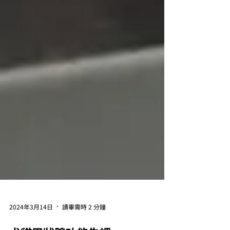
2024年3月14日
讀畢需時 2 分鐘