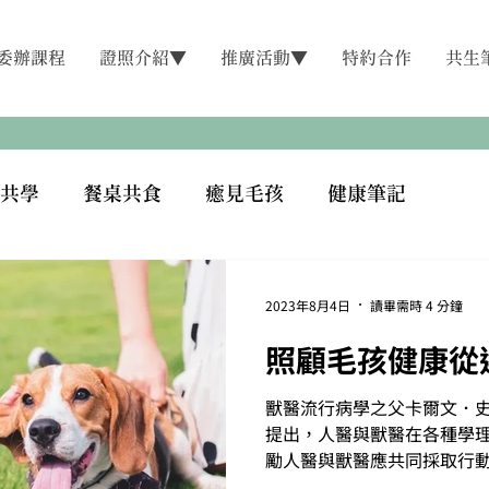
委辦課程
證照介紹▼
推廣活動▼
特約合作
共生
共學
餐桌共食
癒見毛孩
健康筆記
2023年8月4日
讀畢需時 4 分鐘
照顧毛孩健康從
獸醫流行病學之父卡爾文．史瓦伯（
提出，人醫與獸醫在各種學
勵人醫與獸醫應共同採取行
的發生。因此2000年農糧