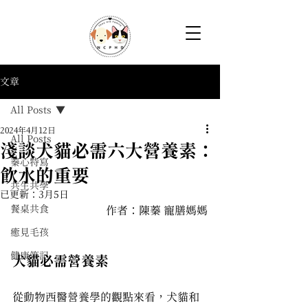
文章
All Posts
2024年4月12日
All Posts
淺談犬貓必需六大營養素：
蓁心特寫
飲水的重要
共生共學
已更新：
3月5日
餐桌共食
作者：
陳蓁 寵膳媽媽
癒見毛孩
健康筆記
犬貓必需營養素
從動物西醫營養學的觀點來看，犬貓和