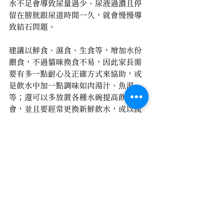
水不足會導致尿量過少、尿液過濃且停
留在膀胱跟尿道時間一久，就會慢慢導
致結石問題。
建議以鮮食、濕食、生食等，增加水份
餵食，不過貓咪換食不易，因此家長需
要有多一點耐心及正確方式來協助，或
是飲水中加一點調味如肉湯汁、魚湯
等；還可以多放置各種水碗提高飲水機
會，並且要經常更換新鮮飲水，或以流
動水方式提高意願；亦可提供有一點溫
度的水，如微溫或水中加一冰塊，最重
要就是讓貓咪多活動遊戲增加飲水需
求。
特別提醒如果是熟齡毛孩，或是活動量
減少，也無增加食物調味情況下，毛孩
的飲水卻是平常的2-3倍，甚至水喝到肚
子都變大還離不開水碗睡覺，則要盡速