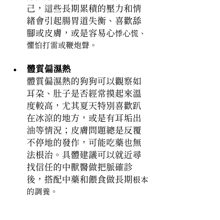
己，這些長期累積的壓力和情
緒會引起腸胃道失衡、喜歡舔
腳或皮膚，或是容易心
悸心慌、
懼怕打雷或鞭炮聲。
體質偏濕熱
體質偏濕熱的狗狗可以觀察如
耳朵、肚子是否經常摸起來溫
度較高，尤其夏天特別喜歡趴
在冰涼的地方，或是有耳垢出
油等情況；皮膚問題總是反覆
不停地的發作，可能吃藥也無
法根治。具體建議可以就近尋
找信任的中獸醫做把脈確診
後，搭配中藥和餵食做長期
根本
的調養。