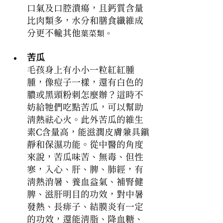
口氣及口腔潰瘍，且鈣質含量
比肉類多，水分和膳食纖維成
分更不輸其他
葉菜類。
苦瓜
毛孩身上有小小一粒紅紅腫
腫，像痘子一樣，還有白色的
膿或黑頭粉刺怎麼辦？這時不
妨給牠們吃點苦瓜，可以幫助
清熱祛心火。此外苦瓜的維生
素C含量高，能滋潤皮膚兼具鎮
靜和保濕功能。從中醫的角度
來說，苦瓜味苦、無毒、但性
寒，入心、肝、脾、肺經，有
清熱消暑、養血益氣、補腎健
脾、滋肝明目的功效，對中暑
發熱、長痱子、結膜炎有一定
的功效，還能清脂、降血糖、