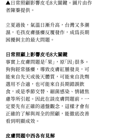
▲
日常照顧影響皮毛8大關鍵。圖片由作
者陳蓁提供。
立夏過後，氣溫日漸升高，台灣又多潮
濕，毛孩皮膚搔癢反覆發作，成為長期
困擾飼主的最大問題。
日常照顧上影響皮毛8大關鍵
事實上皮膚問題是「果」，原「因」很多。
狗狗經常搔癢，導致皮膚紅腫發炎，可
能來自先天或後天體質，可能來自洗劑
選用不合適，也可能來自長期錯誤飲
食，或是季節交替、細菌感染、情緒焦
慮等所引起。因此在談皮膚問題前，一
定要先有正確的通盤觀念，這樣才會有
正確的了解與周全的照顧，能徹底改善
看到明顯成效。
皮膚問題中西各有見解