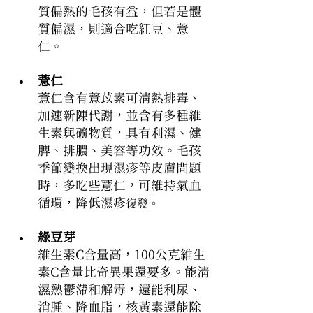
質偏熱的毛孩有益，但若是體
質偏濕，則適合吃紅豆、薏
仁。
薏仁
薏仁含有薏苡素可清熱排毒、
加速新陳代謝，並含有多種維
生素與礦物質，具有利濕、健
脾、排膿、美容等功效。毛孩
季節變換出現濕疹等皮膚問題
時，多吃些薏仁，可維持氣血
循環，降低濕疹
復發。
綠豆芽
維生素C含量高，100公克維生
素C含量比奇異果還要多。能清
濕熱鬱滯和解毒，還能利尿、
消腫、降血脂，核黃素還能除