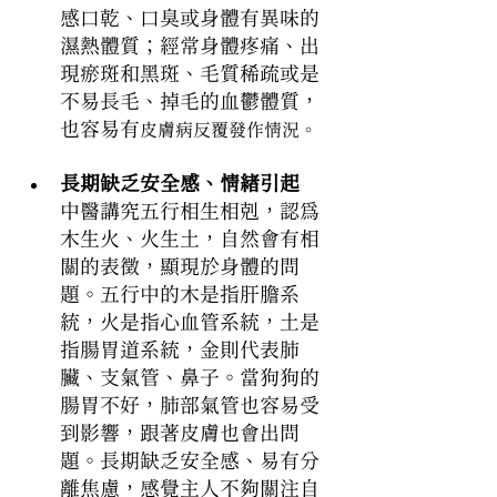
感口乾、口臭或身體有異味的
濕熱體質；經常身體疼痛、出
現瘀斑和黑斑、毛質稀疏或是
不易長毛、掉毛的血鬱體質，
也容易有
皮膚病反覆發作情況。
長期缺乏安全感、情緒引起
中醫講究五行相生相剋，認為
木生火、火生土，自然會有相
關的表徵，顯現於身體的問
題。五行中的木是指肝膽系
統，火是指心血管系統，土是
指腸胃道系統，金則代表肺
臟、支氣管、鼻子。當狗狗的
腸胃不好，肺部氣管也容易受
到影響，跟著皮膚也會出問
題。長期缺乏安全感、易有分
離焦慮，感覺主人不夠關注自