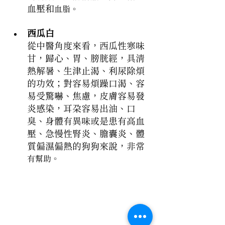
血壓和
血脂。
西瓜白
從中醫角度來看，西瓜性寒味
甘，歸心、胃、膀胱經，具清
熱解暑、生津止渴、利尿除煩
的功效；對容易煩躁口渴、容
易受驚嚇、焦慮，皮膚容易發
炎感染，耳朵容易出油、口
臭、身體有異味或是患有高血
壓、急慢性腎炎、膽囊炎、體
質偏濕偏熱的狗狗來說，非常
有幫助。