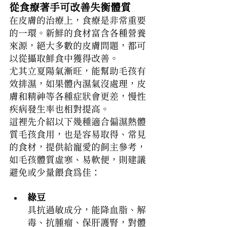
從食療著手可改善失衡體質
在皮膚的治療上，食療是非常重要
的一環。新鮮的食材富含各種營養
來源，絕大多數的皮膚問題，都可
以從攝取鮮食中獲得改善。
尤其立夏陽氣漸旺，能幫助毛孩有
效排濕，如果體內濕氣沒處理，皮
膚和精神等各種症狀會更差，慢性
疾病發生率也相對提高。
這裡先介紹以下幾種適合偏濕熱體
質毛孩食用，也是容易取得、常見
的食材，提供給寵愛的飼主參考，
如毛孩體質虛寒、易軟便，則建議
避免或少量餵食為佳：
綠豆
具抗過敏成分，能降血脂、解
毒、抗腫瘤、保肝護腎，對體