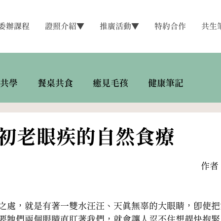
委辦課程
證照介紹▼
推廣活動▼
特約合作
共生
共學
餐桌共食
癒見毛孩
健康筆記
初老眼疾的自然食療
作者
之處，就是有著一雙水汪汪、天真無辜的大眼睛，即使把
要牠們兩個眼睛直盯著我們，就會讓人忍不住想趕快抱緊