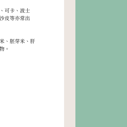
、可卡、波士
沙皮等亦常出
米、胚芽米、肝
物。