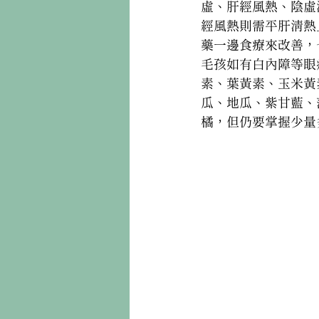
虛、肝經風熱、陰虛
經風熱則需平肝清熱
藥一邊食療來改善，
毛孩如有白內障等眼
素、葉黃素、玉米黃
瓜、地瓜、紫甘藍、
橘，但仍要掌握少量