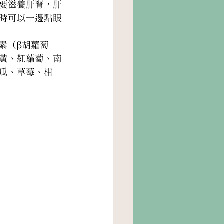
要滋養肝腎，肝
時可以一邊點眼
素（β胡蘿蔔
黃、紅蘿蔔、南
瓜、草莓、柑