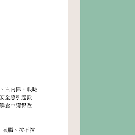
食療、溢淚調理、
、白內障、眼瞼
安全感引起淚
鮮食中獲得改
、臘腸、拉不拉