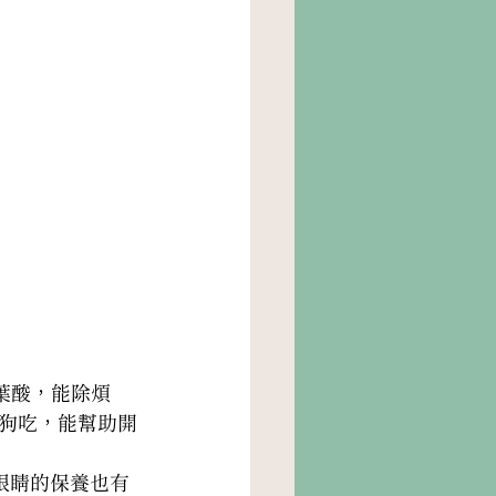
葉酸，能除煩
狗吃，能幫助開
眼睛的保養也有