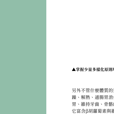
▲掌握少量多樣化原則
另外不管什麼體質的
躁、解熱、通腸胃消
胃、維持牙齒、骨骼
它富含β胡蘿蔔素與