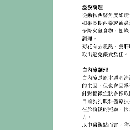
溢淚調理
從動物西醫角度如睫
如果長期西藥或通鼻
予降火氣食物，如綠
調理。
菊花有去風熱、養肝
取出避免餵食為佳。
白內障調理
白內障是原本透明清
的主因，但也會因為
針對輕微症狀多採取
目前狗狗眼科醫療技
在於術後的照顧，因
力。
以中醫觀點而言，狗