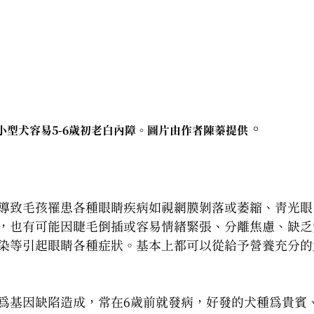
。
小型犬容易5-6歲初老白內障。圖片由作者陳蓁提供
毛孩自然
症
導致毛孩罹患各種眼睛疾病如視網膜剝落或萎縮、青光眼
，也有可能因睫毛倒插或容易情緒緊張、分離焦慮、缺乏
染等引起眼睛各種症狀。基本上都可以從給予營養充分的
為基因缺陷造成，常在6歲前就發病，好發的犬種為貴賓