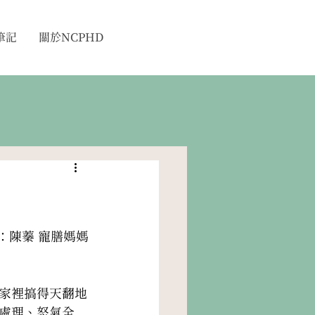
筆記
關於NCPHD
：
陳蓁 寵膳媽媽
家裡搞得天翻地
處理、怒氣全