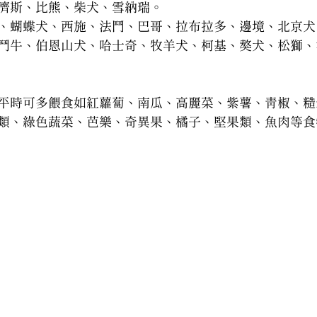
濟斯、比熊、柴犬、雪納瑞。
、蝴蝶犬、西施、法鬥、巴哥、拉布拉多、邊境、北京犬
鬥牛、伯恩山犬、哈士奇、牧羊犬、柯基、獒犬、松獅、
平時可多餵食如紅蘿蔔、南瓜、高麗菜、紫薯、青椒、糙
類、綠色蔬菜、芭樂、奇異果、橘子、堅果類、魚肉等食