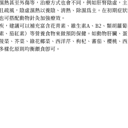
濕熱甚至外傷等，治療方式也會不同，例如肝腎陰虛，主
且疏風，陰虛濕熱以養陰、清熱、除濕為主。在初期症狀
也可搭配動物針灸加強療效。
疾，建議可以補充富含花青素、維生素A、B2、類胡蘿蔔
素、茄紅素）等營養食物來做預防保健。如動物肝臟、蛋
菠菜、芥菜、綠花椰菜、西洋芹、枸杞、蕃茄、櫻桃、西
多樣化原則均衡餵食即可。