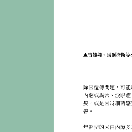
▲吉娃娃、馬爾濟斯等
毛孩白內障、毛孩乾眼
除因遺傳問題，可能
內翻或異常、淚眼症
痕，或是因為細菌感
善。
年輕型的犬白內障多