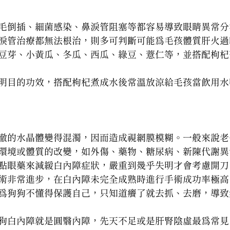
毛倒插、細菌感染、鼻淚管阻塞等都容易導致眼睛異常分
淚管治療都無法根治，則多可判斷可能為毛孩體質肝火過
豆芽、小黃瓜、冬瓜、西瓜、綠豆、薏仁等，並搭配枸杞
明目的功效，搭配枸杞煮成水後常溫放涼給毛孩當飲用水
澈的水晶體變得混濁，因而造成視網膜模糊。一般來說老
環境或體質的改變，如外傷、藥物、糖尿病、新陳代謝異
點眼藥來減緩白內障症狀，嚴重到幾乎失明才會考慮開刀
術非常進步，在白內障未完全成熟時進行手術成功率極高
為狗狗不懂得保護自己，只知道癢了就去抓、去磨，導致
狗白內障就是圓翳內障，先天不足或是肝腎陰虛最為常見