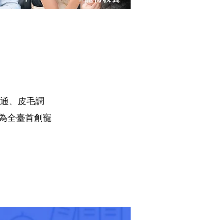
通、皮毛調
，為全臺首創寵