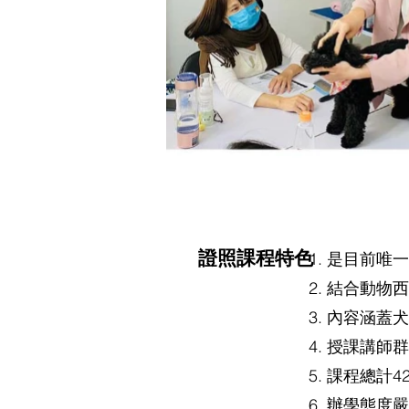
證照課程特色
是目前唯一
結合動物西
內容涵蓋犬
授課講師群
課程總計4
辦學態度嚴