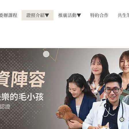
委辦課程
證照介紹▼
推廣活動▼
特約合作
共生