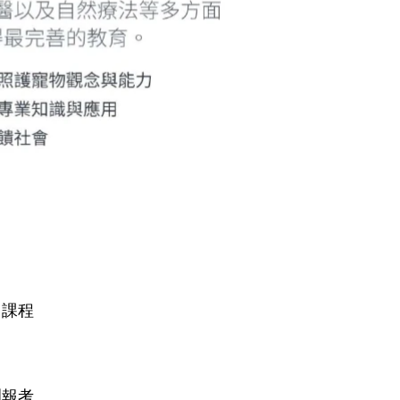
向課程
訓報考