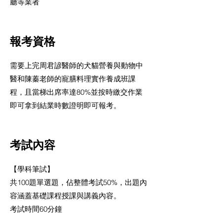
廳等業者
報考資格
需要上完周君諺醫師的犬貓營養與動物中
醫和陳蓁老師的寵膳料理實作養成班課
程，且當梯出席率達80%並按時繳交作業
即可拿到結業時數證明即可報考。
考試內容
【學科筆試】
共100題單選題，佔整體考試50%，出題內
容涵蓋基礎課程授課與講義內容。
考試時間60分鐘