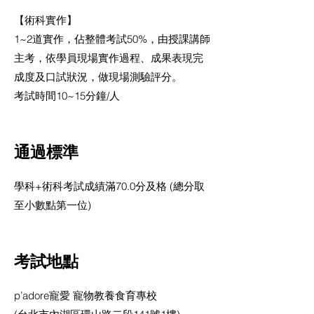
【術科實作】
1~2道實作，佔整體考試50%，由授課講師
主考，依學員現場實作過程、成果表現完
成度及口試狀況，做現場測驗評分。
考試時間10~15分鐘/人
通過標準
學科+術科考試成績滿70.0分及格 (總分取
至小數點第一位)
考試地點
p’adore寵愛 寵物教養食育專校