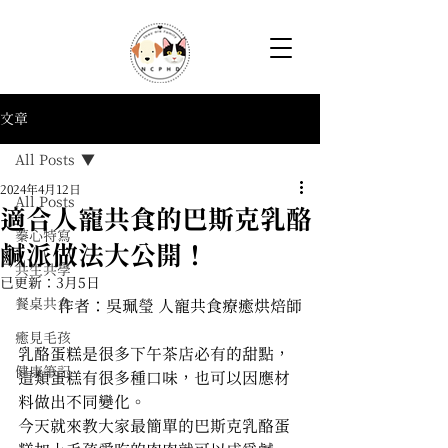
文章
All Posts
2024年4月12日
All Posts
適合人寵共食的巴斯克乳酪
蓁心特寫
鹹派做法大公開！
共生共學
已更新：
3月5日
餐桌共食
作者：
吳珮瑩 人寵共食療癒烘焙師
癒見毛孩
乳酪蛋糕是很多下午茶店必有的甜點，
健康筆記
這類蛋糕有很多種口味，也可以因應材
料做出不同變化。
今天就來教大家最簡單的巴斯克乳酪蛋