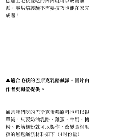
糕加上毛孩愛吃的肉肉就可以成為鹹
派，零烘焙經驗不需要技巧也能在家完
成囉！
▲適合毛孩的巴斯克乳酪鹹派。圖片由
。 
作者吳珮瑩提供
毛孩共食甜點
通常我們吃的巴斯克蛋糕原料也可以很
單純，只要奶油乳酪、雞蛋、牛奶、糖
粉、低筋麵粉就可以製作，改變食材毛
孩的無麩鹹派材料如下（4吋份量）