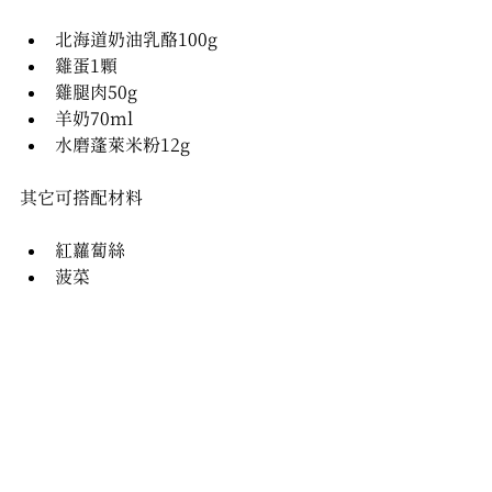
北海道奶油乳酪100g
雞蛋1顆
雞腿肉50g
羊奶70ml
水磨蓬萊米粉12g
其它可搭配材料
紅蘿蔔絲
菠菜