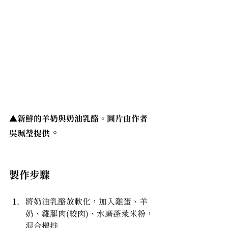
▲
新鮮的羊奶與奶油乳酪。圖片由作者
。 
吳珮瑩提供
毛孩共食甜點
製作步驟
將奶油乳酪放軟化，加入雞蛋、羊
奶、雞腿肉(絞肉)、水磨蓬萊米粉，
混合攪拌