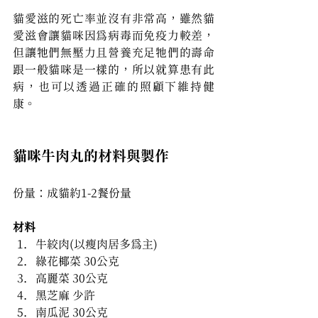
貓愛滋的死亡率並沒有非常高，雖然貓
愛滋會讓貓咪因為病毒而免疫力較差，
但讓牠們無壓力且營養充足牠們的壽命
跟一般貓咪是一樣的，所以就算患有此
病，也可以透過正確的照顧下維持健
康。
貓咪牛肉丸的材料與製作
份量：成貓約1-2餐份量
材料
牛絞肉(以瘦肉居多為主)
綠花椰菜 30公克
高麗菜 30公克
黑芝麻 少許
南瓜泥 30公克