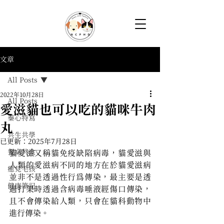
文章
All Posts
2022年10月28日
All Posts
愛滋貓也可以吃的貓咪牛肉
蓁心特寫
丸
共生共學
已更新：
2025年7月28日
餐桌共食
貓愛滋又稱貓免疫缺陷病毒，貓愛滋與
人類的愛滋病不同的地方在於貓愛滋病
癒見毛孩
並非不是透過性行為傳染，最主要是透
健康筆記
過打架時透過含病毒唾液經傷口傳染，
且不會傳染給人類，只會在貓科動物中
進行傳染。