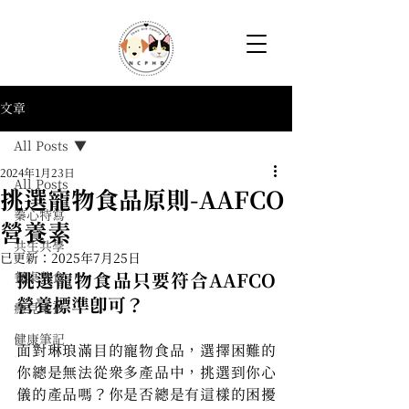
文章
All Posts
2024年1月23日
All Posts
挑選寵物食品原則-AAFCO
蓁心特寫
營養素
共生共學
已更新：
2025年7月25日
餐桌共食
挑選寵物食品只要符合AAFCO
營養標準即可？
癒見毛孩
健康筆記
面對琳琅滿目的寵物食品，選擇困難的
你總是無法從眾多產品中，挑選到你心
儀的產品嗎？你是否總是有這樣的困擾