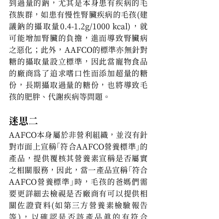
到過量的鈉，尤其是本身患有疾病的毛
孩族群，如患有慢性腎臟疾病的毛孩(建
議鈉的攝取量0.4-1.2g/1000 kcal)，就
可能增加腎臟的負擔，進而導致腎臟病
之惡化；此外，AAFCO的標準亦無針對
糖的攝取量設立標準，因此當寵物食品
的廠商為了追求嗜口性而添加超量的糖
份，長期攝取過量的糖份，也將導致毛
孩的肥胖、代謝疾病等問題。
迷思二
AAFCO本身屬於非營利組織，並沒有針
對市面上宣稱「符合AAFCO營養標準」的
產品，提供覆核其營養素宣稱是否屬實
之相關服務，因此，當一產品宣稱「符合
AAFCO營養標準」時，毛孩的爸媽們需
要更詳細去檢視是否廠商有可以提供相
關佐證資料(如第三方營養素檢驗報告
等)，以確認是否該產品真的有符合