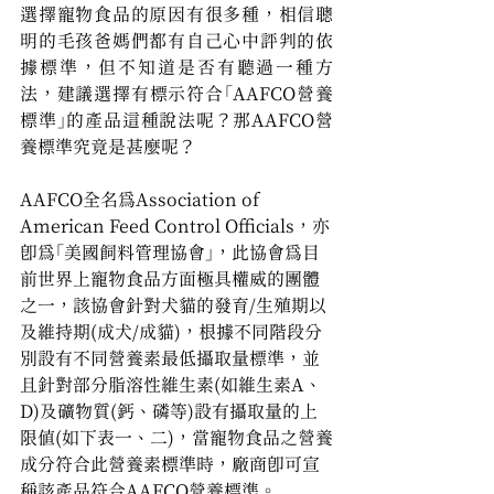
選擇寵物食品的原因有很多種，相信聰
明的毛孩爸媽們都有自己心中評判的依
據標準，但不知道是否有聽過一種方
法，建議選擇有標示符合「AAFCO營養
標準」的產品這種說法呢？那AAFCO營
養標準究竟是甚麼呢？
AAFCO全名為Association of 
American Feed Control Officials，亦
即為「美國飼料管理協會」，此協會為目
前世界上寵物食品方面極具權威的團體
之一，該協會針對犬貓的發育/生殖期以
及維持期(成犬/成貓)，根據不同階段分
別設有不同營養素最低攝取量標準，並
且針對部分脂溶性維生素(如維生素A、
D)及礦物質(鈣、磷等)設有攝取量的上
限值(如下表一、二)，當寵物食品之營養
成分符合此營養素標準時，廠商即可宣
稱該產品符合AAFCO營養標準。