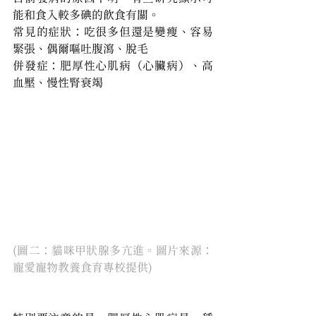
能和食入較多碘的飲食有關。
常見的症狀：吃很多但還是變瘦、容易
緊張、偶爾嘔吐腹瀉、脫毛
併發症：肥厚性心肌病（心臟病）、高
血壓、慢性腎衰竭
(圖二：貓咪甲狀腺多亢進。圖片來源：
寵愛寵物教養食育專校提供)