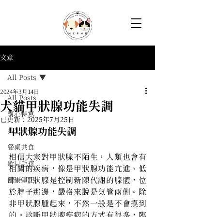
文章
All Posts
2024年3月14日
All Posts
犬貓甲狀腺功能失調
蓁心特寫
已更新：
2025年7月25日
甲狀腺功能失調
共生共學
餐桌共食
相信大家對甲狀腺不陌生，人類也會有
癒見毛孩
相關的疾病，像是甲狀腺功能亢進、低
下。甲狀腺是控制新陳代謝的腺體，位
健康筆記
於脖子那邊，嚴格來說是氣管兩側。除
非甲狀腺腫起來，不然一般是不會摸到
的。診斷甲狀腺疾病的方式有很多，臨