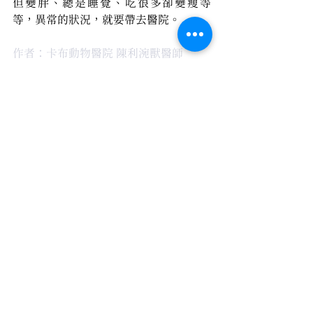
但變胖、總是睡覺、吃很多卻變瘦等
等，異常的狀況，就要帶去醫院。
作者：卡布動物醫院 陳利涴獸醫師
健康筆記
查看全部
最新文章