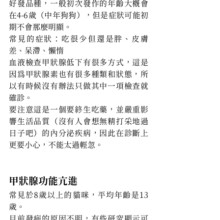
好發品種，一般初次發作的年齡大概會
在4-6歲（中年狗狗），但是症狀可能初
期不會那麼明顯。
常見的症狀：吃很少但還是胖、皮膚
差、呆滯、懶惰
血液檢查甲狀腺低下有很多方式，這是
因為甲狀腺素也有很多種類和狀態，所
以有時候沒有辦法只做其中一項檢查就
確診。
要注意這是一個要終生吃藥，並嚴重影
響生活品質（沒有人會想無精打采地過
日子吧）的內分泌疾病，因此在診斷上
更要小心，不能太過輕忽。
甲狀腺功能亢進
常見於8歲以上的貓咪，平均年齡是13
歲。
目前發病的原因不明，有些研究顯示可