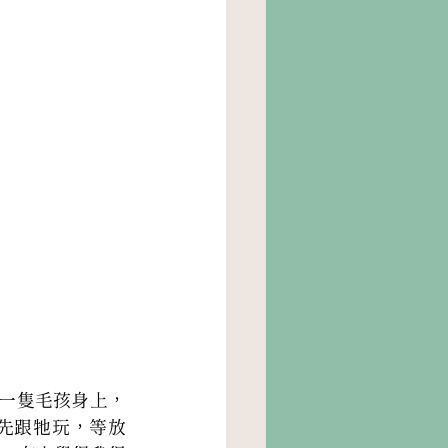
一隻毛孩身上，
先跟牠玩，等放