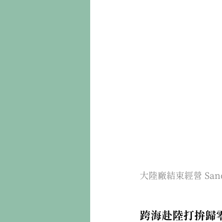
大陸廠結束經營 Sa
跨海赴陸打拚歸零