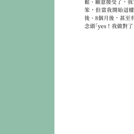
鬆、願意接受了，我
笨，但當我開始這
後、8個月後，甚至
念頭「yes！我做