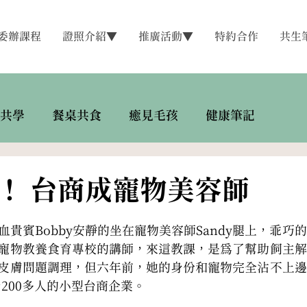
委辦課程
證照介紹▼
推廣活動▼
特約合作
共生
共學
餐桌共食
癒見毛孩
健康筆記
！ 台商成寵物美容師
貴賓Bobby安靜的坐在寵物美容師Sandy腿上，乖巧
寵物教養食育專校的講師，來這教課，是為了幫助飼主解
皮膚問題調理，但六年前，她的身份和寵物完全沾不上邊
200多人的小型台商企業。