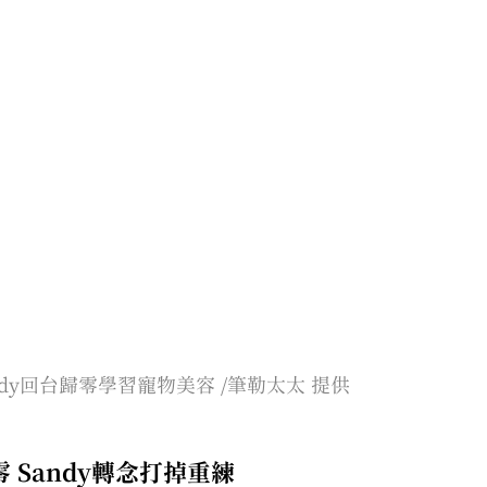
ndy回台歸零學習寵物美容 /筆勒太太 提供
 Sandy轉念打掉重練