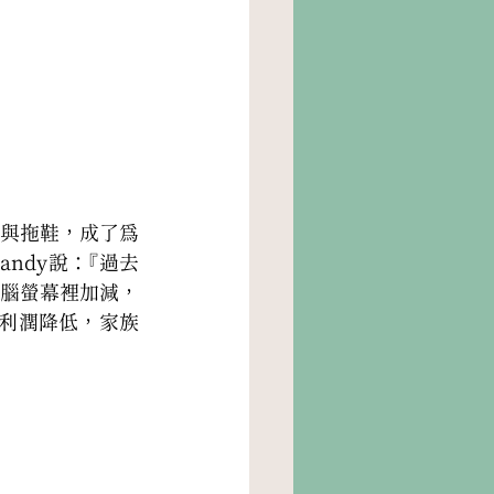
與拖鞋，成了為
ndy說：『過去
腦螢幕裡加減，
利潤降低，家族