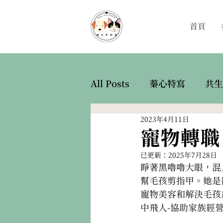
首頁
All Posts
蓁心特寫
共生
2023年4月11日
寵物轉職
已更新：
2025年7月28日
睜著黑嚕嚕大眼，混血
幫毛孩剪指甲。她是
寵物美容和解決毛孩
中飛人-
協助家族
經營