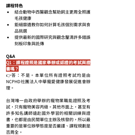
課程特色
結合動物中西醫觀念幫助飼主更周全照護
毛孩健康
鉅細靡遺教你如何計算毛孩個別需求與食
品挑選
提供最新的國際研究與觀念釐清許多錯誤
刻板印象與訛傳
Q&A
Q1：課程證照是國家舉辦或認證的考試與證
書嗎？
👉答：不是。本單位所有證照考試均是由
NCPHD社團法人中華寵愛健康發展促進會辦
理。
台灣唯一由政府舉辦的寵物業職能證照及考
試，只有寵物美容丙級。其他市面上，甚至有
許多知名講師遠赴國外學習的相關訓練與證
書，也都是由民間單位主辦及核發的，所以最
重要的是單位辦學態度是否嚴謹、課程規劃是
否周全。