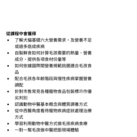
從課程中會獲得
了解犬貓基礎六大營養需求，及營養不足
或過多造成疾病
自製鮮食如何計算毛孩需要的熱量、營養
成分、提供各項食材份量等
如何依據國際間營養規範挑選適合毛孩食
品
配合毛孩各年齡階段與慢性疾病掌握營養
調配
針對市售常見各種寵物食品包裝標示作優
劣判別
認識動物中醫基本概念與體質調養方式
從中西醫角度看待寵物疾病症狀處理治療
方式
學習利用動物中醫方式做毛孩疾病食療
一對一幫毛孩做中醫把脈現場體驗