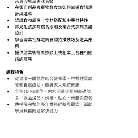
共食的原型美味食物
在家自創品牌寵物鮮食該如何掌握食譜設
計與選料
認識食物屬性、食材搭配和中藥材特性
常見毛孩疾病餵食原則及複合式疾病食譜
設計
學習開業社群電商食物拍攝技巧及道具應
用
提供結業後飼養照顧上或創業上各種相關
諮詢服務
課程特色
從健康一體觀念結合營養學、中醫體質調
養和自然療法，照護家人毛孩健康
全程100%實作，內容涵蓋犬貓的基礎膳
食、飲品湯品、烘焙、點心、藥膳與套餐
傳授最完整的多年實務經驗與觀念，幫助
學員具備問題解決能力