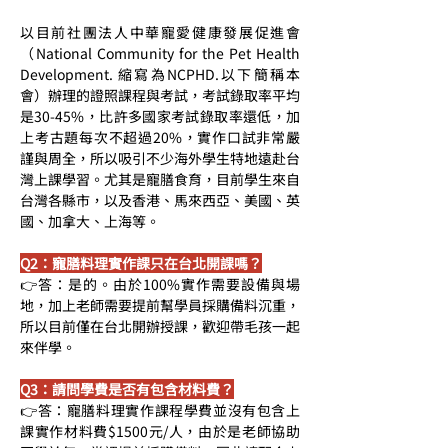
以目前社團法人中華寵愛健康發展促進會
（National Community for the Pet Health 
Development. 縮寫為NCPHD.以下簡稱本
會）辦理的證照課程與考試，考試錄取率平均
是30-45%，比許多國家考試錄取率還低，加
上考古題每次不超過20%，實作口試非常嚴
謹與周全，所以吸引不少海外學生特地遠赴台
灣上課學習。尤其是寵膳食育，目前學生來自
台灣各縣市，以及香港、馬來西亞、美國、英
國、加拿大、上海等。
Q2：寵膳料理實作課只在台北開課嗎？
👉答：是的。由於100%實作需要設備與場
地，加上老師需要提前幫學員採購備料沉重，
所以目前僅在台北開辦授課，歡迎帶毛孩一起
來伴學。
Q3：請問學費是否有包含材料費？
👉答：寵膳料理實作課程學費並沒有包含上
課實作材料費$1500元/人，由於是老師協助