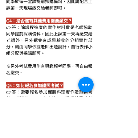
同學於每一堂課提前採購備料，因此請配合上
課第一天現場繳交給老師即可。
Q4：是否還有其他費用需要繳交？
👉答：除課程進度的實作材料費是老師協助
同學提前採購備料，因此上課第一天再繳交給
老師外，另外還會有成果驗收的分組實作部
分，則由同學依據老師出題設計，自行去作小
組分配與採購即可。
※另外考試費用則有興趣報考同學，再自由報
名繳交。
Q5：如何報名參加證照考試？
👉答：需要報名參加寵膳料理實作及寵物營
養二項課程，且出席率達80%獲得結業時數
證明，結業後兩年內皆可自由報考；如超過兩
年未報考，由於課程內容可能更新幅度較大，
則需申請完成所有新課旁聽後方可報考。
Q6：請問平日密集班與假日班的差別？
👉答：課程內容與講師群完全一樣，唯一不