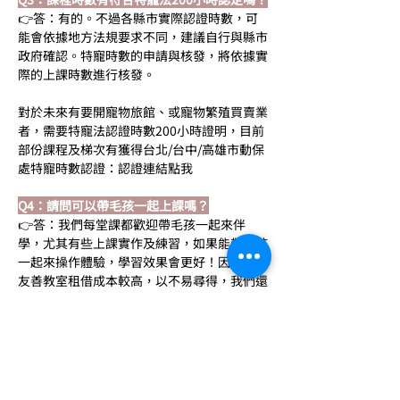
👉答：有的。不過各縣市實際認證時數，可
能會依據地方法規要求不同，建議自行與縣市
政府確認。特寵時數的申請與核發，將依據實
際的上課時數進行核發。
對於未來有要開寵物旅館、或寵物繁殖買賣業
者，需要特寵法認證時數200小時證明，目前
部份課程及梯次有獲得台北/台中/高雄市動保
處特寵時數認證：認證連結點我
Q4：請問可以帶毛孩一起上課嗎？
👉答：我們每堂課都歡迎帶毛孩一起來伴
學，尤其有些上課實作及練習，如果能帶毛孩
一起來操作體驗，學習效果會更好！因此即使
友善教室租借成本較高，以不易尋得，我們還
是盡力滿足服務大家，也請學員共同以身示範
一起維護和表現禮貌。
不過要提醒同學自備隨身清潔用品，保持乾
淨、避免毛孩叫囂吵鬧影響其他班學習，並且
到教室前要配合使用外出牽繩或運輸籠，注意