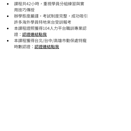
課程共42小時，重視學員分組練習與實
用技巧傳授
辦學態度嚴謹，考試制度完整，成功吸引
許多海外學員特地來台受訓報考
本課程證照獲得104人力平台職訓專業認
證：
認證連結點我
本課程獲得台北/台中/高雄市動保處特寵
時數認證：
認證連結點我