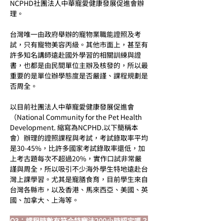
NCPHD社團法人中華寵愛健康發展促進會辦
理。
台灣唯一由政府舉辦的寵物業職能證照及考
試，只有寵物美容丙級。其他市面上，甚至有
許多知名講師遠赴國外學習的相關訓練與證
書，也都是由民間單位主辦及核發的，所以最
重要的是單位辦學態度是否嚴謹、課程規劃是
否周全。
以目前社團法人中華寵愛健康發展促進會
（National Community for the Pet Health 
Development. 縮寫為NCPHD.以下簡稱本
會）辦理的證照課程與考試，考試錄取率平均
是30-45%，比許多國家考試錄取率還低，加
上考古題每次不超過20%，實作口試非常嚴
謹與周全，所以吸引不少海外學生特地遠赴台
灣上課學習。尤其是寵膳食育，目前學生來自
台灣各縣市，以及香港、馬來西亞、美國、英
國、加拿大、上海等。
Q3：課程時數有符合特寵法200小時認定嗎？