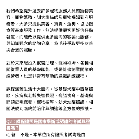
我們希望提升過去許多寵物服務人員如寵物美
容、寵物繁殖、訓犬訓貓師及寵物褓姆到府服
務者，大多只提供美容、買賣、遛狗、協助餵
食等基本服務工作，無法提供顧客更好信任黏
著度，而能改以提供更多面向的客製化服務，
與知識觀念的諮詢分享，為毛孩爭取更多友善
與合適的照顧。
對於未來想投入獸醫助理、寵物褓姆、各種相
關從業人員的基礎職能，或是計畫創業開業的
經營者，也是非常有幫助的通識訓練課程。
課程涵蓋生活十大面向，從基礎犬貓中西醫照
顧、疾病與老齡失智長照、寵膳食育、基礎與
問題皮毛保養、寵物按摩、幼犬幼貓照護、相
關法規到臨終前陪伴與調適等全方位的照護。
Q2：課程證照是國家舉辦或認證的考試與證
書嗎？
👉答：不是。本單位所有證照考試均是由