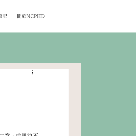
筆記
關於NCPHD
二意，或果決不