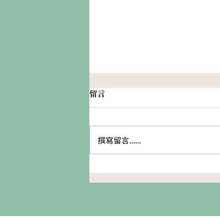
留言
撰寫留言......
挑選寵物食品原則-AAFCO營
養素