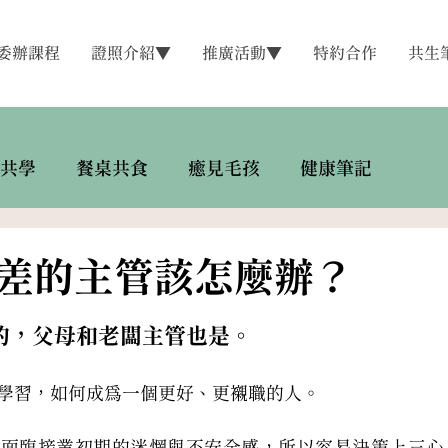
委辦課程
證照介紹▼
推廣活動▼
特約合作
共生
共學
餐桌共食
癒見毛孩
健康筆記
差的主管該怎麼辦？
的，父母和老闆主管也是。
學習，如何成為一個更好、更襯職的人。
正面臨接業初期的迷惘與不安全感，所以容易決策上三心