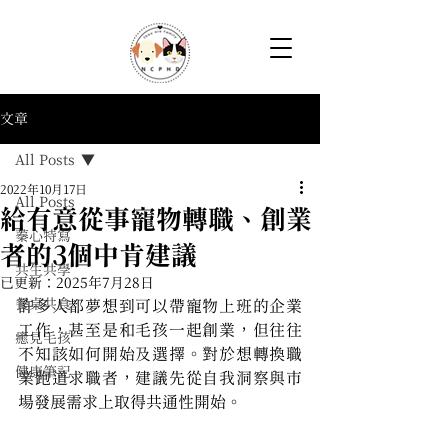
文章
All Posts
2022年10月17日
All Posts
給有意從事寵物轉職、創業
蓁心特寫
者的3個中肯建議
共生共學
已更新：
2025年7月28日
餐桌共食
許多人都夢想到可以帶寵物上班的企業
工作，甚至是和毛孩一起創業，但往往
癒見毛孩
不知該如何開始及選擇。對於想轉換職
健康筆記
業跑道求職者，建議先從自我洞察與市
場發展需求上取得共通性開始。