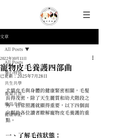
文章
All Posts
2022年10月11日
All Posts
寵物皮毛養護四部曲
蓁心特寫
已更新：
2025年7月28日
共生共學
犬貓皮毛與身體的健康緊密相關，毛髮
餐桌共食
長得茂密，除了天生麗質和幼犬階段之
癒見毛孩
外，日常照護就顯得重要，以下四個面
向幫助各位讀者瞭解寵物皮毛養護的重
健康筆記
點。
一、了解毛孩狀態：