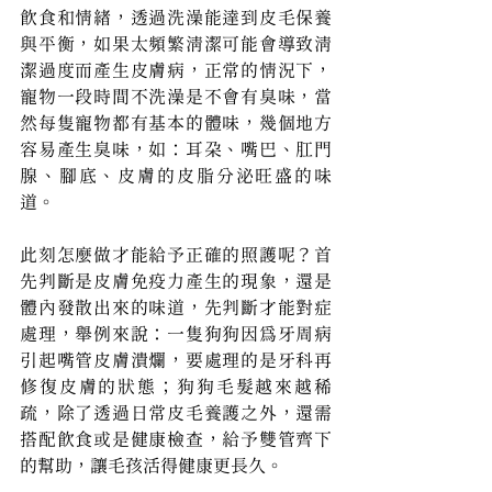
飲食和情緒，透過洗澡能達到皮毛保養
與平衡，如果太頻繁清潔可能會導致清
潔過度而產生皮膚病，正常的情況下，
寵物一段時間不洗澡是不會有臭味，當
然每隻寵物都有基本的體味，幾個地方
容易產生臭味，如：耳朵、嘴巴、肛門
腺、腳底、皮膚的皮脂分泌旺盛的味
道。
此刻怎麼做才能給予正確的照護呢？首
先判斷是皮膚免疫力產生的現象，還是
體內發散出來的味道，先判斷才能對症
處理，舉例來說：一隻狗狗因為牙周病
引起嘴管皮膚潰爛，要處理的是牙科再
修復皮膚的狀態；狗狗毛髮越來越稀
疏，除了透過日常皮毛養護之外，還需
搭配飲食或是健康檢查，給予雙管齊下
的幫助，讓毛孩活得健康更長久。