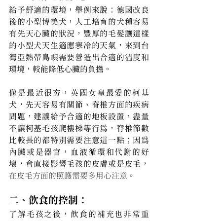
給予舒適的環境，舉例來說：德國改良
後的小型博美犬，人工培育的犬種容易
有先天心臟的狀況，豐厚的毛髮讓這樣
的小型犬天生適應寒冷的天氣，來到台
灣亞熱帶島嶼需要營造出合適的溫度和
環境，較能降低心臟的負擔。
像是最近很夯，英國女皇最愛的柯基
犬，先天容易有關節、脊椎方面的疾病
問題，建議給予合適的地板設置，盡量
不讓柯基毛孩爬樓梯等行為，脊椎節數
比較長的都特別需要注意這一點；因為
內臟或是器官，血液循環和代謝的好
壞，會直接影響毛孩的皮膚或是皮毛，
在皮毛方面的照護需要多用心注意
。
二、飲食的控制：
了解毛孩之後，飲食的補充也非常重