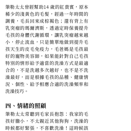
筆勒太太曾經幫助14 歲的紅貴賓，原本
稀少的淺黃色的毛髮，經過一年時間的
調養，毛長回來成棕褐色；還有背上有
乳突瘤的瑪爾濟斯，透過定時保養提升
毛孩的身體代謝循環，讓乳突瘤越來越
小，停止流血，只是簡單地做到提升毛
孩天生的皮毛免疫力，毛爸媽是毛孩最
好的寵物美容師，如果能針對自己毛孩
特別的情形給予適當的洗澡方式是最適
合的，不是洗越多次越好，也不是不洗
澡最好，而是根據毛孩的品種、健康情
況、個性、給予相應合適的洗澡頻率和
洗澡技巧。
四、情緒的照顧
筆勒太太常聽到毛家長抱怨：我家的毛
孩好膽小，不太親近其他狗狗，洗澡的
時候都好緊張，不喜歡洗澡！這時候該