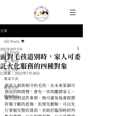
文章
All Posts
2022年10月17日
All Posts
面對毛孩道別時，家人可委
蓁心特寫
託火化服務的四種對象
共生共學
已更新：
2025年7月28日
餐桌共食
與家人相依相守的毛孩，在未來某個可
癒見毛孩
預見的時間裡，會先一步的離開家人。
健康筆記
雖然面對這件事情，無可避免地會經歷
肝腸寸斷的悲傷，但預先瞭解，可以先
行掌握完整的資訊，有助於臨別時的判