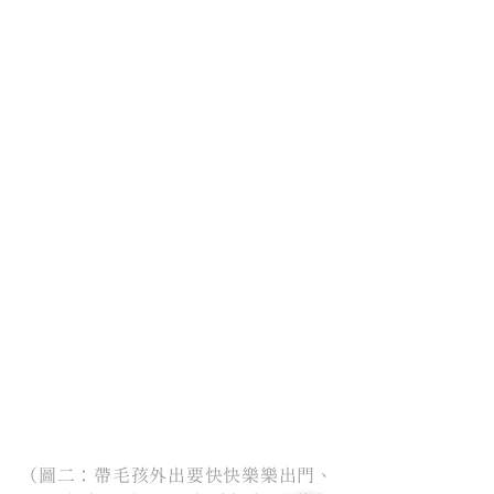
（圖二：帶毛孩外出要快快樂樂出門、