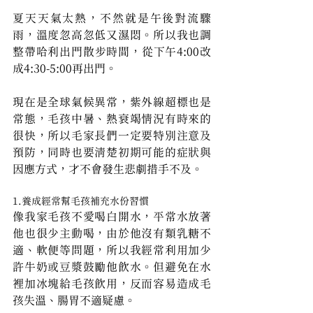
夏天天氣太熱，不然就是午後對流驟
雨，溫度忽高忽低又濕悶。所以我也調
整帶哈利出門散步時間，從下午4:00改
成4:30-5:00再出門。
現在是全球氣候異常，紫外線超標也是
常態，毛孩中暑、熱衰竭情況有時來的
很快，所以毛家長們一定要特別注意及
預防，同時也要清楚初期可能的症狀與
因應方式，才不會發生悲劇措手不及。
1.養成經常幫毛孩補充水份習慣
像我家毛孩不愛喝白開水，平常水放著
他也很少主動喝，由於他沒有類乳糖不
適、軟便等問題，所以我經常利用加少
許牛奶或豆漿鼓勵他飲水。但避免在水
裡加冰塊給毛孩飲用，反而容易造成毛
孩失溫、腸胃不適疑慮。