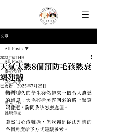
文章
All Posts
2023年6月14日
All Posts
天氣太熱8個預防毛孩熱衰
蓁心特寫
竭建議
共生共學
已更新：
2025年7月25日
餐桌共食
結業很久的學生突然傳來一個令人遺憾
的消息：大毛孩送美容回來的路上熱衰
癒見毛孩
竭驟逝，詢問我該怎麼處理。
健康筆記
雖然很心疼難過，但我還是從法理情的
各個角度給予方式建議參考。