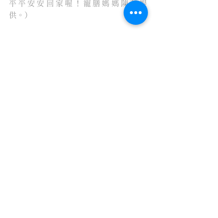
平平安安回家喔！寵膳媽媽陳蓁提
供。）
另外提醒家有老齡、心臟病毛孩，要特
別注意溫度變化，尤其一進一出的溫度
驟變與洗澡烘箱溫度高，都有可能加重
心臟與器官衰竭，千萬不可大意。
作者：寵膳媽媽 陳蓁
健康筆記
查看全部
最新文章