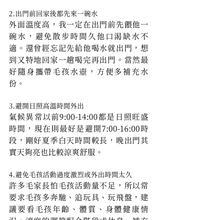
2.出門前回家後都先來一碗水
外面溫度高，我一定在出門前先餵他一
碗水，避免散步時間久他口渴缺水不
適。還曾經忘記先給他喝水就出門，想
到又特地回家一趟喝完再出門。當然最
好隨身攜帶毛孩水壺，方便多補充水
份。
3.避開日照高溫時間外出
氣候異常以前9:00-14:00都是日照旺盛
時間，現在則最好是避開7:00-16:00時
段，剛好夏季白天時間較長，晚出門其
實天夠亮也比較涼爽舒服。
4.避免毛孩活動過度激烈或外出時間太久
許多毛家長怕毛孩活動量不足，所以常
要求毛孩多奔馳、追玩具、玩飛盤，建
議要看毛孩年齡、體質、身體健康情