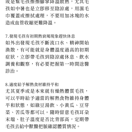
或是幫毛孩擦擦腳掌降溫散熱，尤其毛
孩如中暑也是立即移至陰涼處，用濕毛
巾覆蓋或擦拭處理，不要用加冰塊的水
造成血管收縮更難降溫。
7.發現毛孩有初期熱衰竭現象趕快休息
如外出發現毛孩不斷流口水、精神開始
渙散，有可能就是身體溫度過高的初期
症狀，立即帶毛孩到陰涼處休息、飲水
調養和觀察，有必要把握第一時間送醫
診治。
8.適度給予解熱食材維持平和
尤其夏季或是本來就有燥熱體質毛孩，
可以平時給予適當的解熱食物維持身體
平和狀態，如綠豆湯飲、小黃瓜、豆芽
菜、苦瓜等都可以。隨時留意毛孩耳朵
末端、肚子溫度是否比背部高，定期帶
毛孩去給中獸醫把脈確認體質情況。