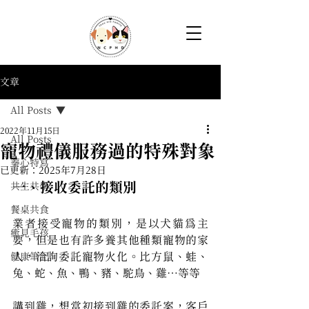
文章
All Posts
2022年11月15日
All Posts
寵物禮儀服務過的特殊對象
蓁心特寫
已更新：
2025年7月28日
一、接收委託的類別
共生共學
餐桌共食
業者接受寵物的類別，是以犬貓為主
癒見毛孩
要，但是也有許多養其他種類寵物的家
人，洽詢委託寵物火化。比方鼠、蛙、
健康筆記
兔、蛇、魚、鴨、豬、駝鳥、雞…等等
講到雞，想當初接到雞的委託案，客戶